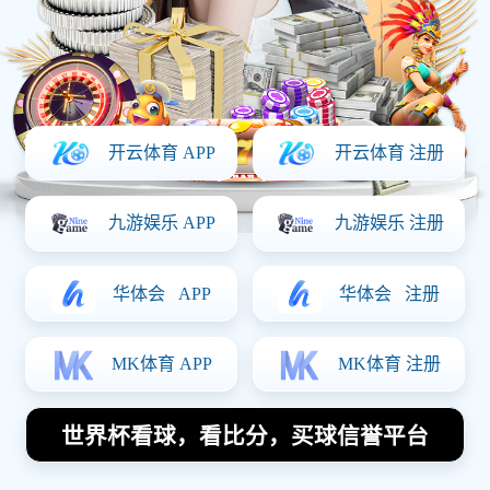
韩媒热议足球明星视频回放技术对比赛公正性的影响
与未来发展趋势
2026-01-09 21:50:18
足球明星在伤痛中流露的脆弱与坚韧瞬间的感人照片
合集
2026-01-04 17:34:21
足球明星代表哪个国家的荣耀与梦想探讨
2025-12-25 04:43:16
四个字的黑人足球明星盘点他们的辉煌成就与影响力
2025-12-24 11:00:09
导航
认识678体育
体育热点
体育明星