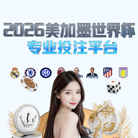
体育热点
姆巴佩爆发！挑战巴萨后卫阿尔巴，夺得进球王宝座
最新资讯