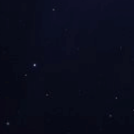
678体育 - 全网最全最有态度的体育赛事直播平
『dyqhw.com』🏆✅是世界顶级真人游戏让生
内游戏玩家打造的全球最顶级乐趣游戏APP,提
口、首页、平台、登陆、官网、二十四小时专
务!全球最安全,最信誉,最公平的平台运营商!
Su