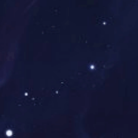
段岁月。
2、欧洲职业联赛初体验
2010年，孙兴O正式签约汉堡一线队，开始他的职业生
对着许多困难。然而，通过努力学习德语和适应新环境，
在汉堡效力期间，孙兴O凭借其速度与灵活性，在场上展
置，还能回撤参与防守，使得自己的战术价值不断提升。
绩，引起了其他俱乐部的关注。
最终，在2015年夏季转会窗，孙兴O加盟英超球队托特
度，也为他后来的成功奠定了基础。在热刺，他迎来了一
3、国家队荣誉与担当
作为韩国国家队的一员，孙兴O背负着巨大的期望。自20
速成为球队核心。在多个国际赛事中，包括世界杯和亚洲
光添彩。