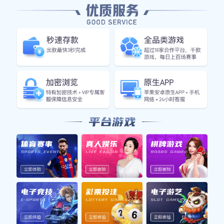
集团服务
联络678体育平台
订阅我们的邮件
Subscribe
西甲巅峰对决巴塞罗那迎战马德里竞技激情碰撞引发球
迷热议
2025-08-10 03:26:52
309