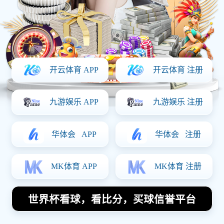
韩媒热议足球明星视频回放技术对比赛公正性的影响
与未来发展趋势
2026-01-09 21:50:18
足球明星在伤痛中流露的脆弱与坚韧瞬间的感人照片
合集
2026-01-04 17:34:21
足球明星代表哪个国家的荣耀与梦想探讨
2025-12-25 04:43:16
四个字的黑人足球明星盘点他们的辉煌成就与影响力
2025-12-24 11:00:09
导航
认识678体育
体育热点
体育明星