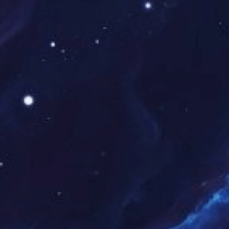
赛后，湖人队主教练在接受采访时表示，对这场胜利感到
体表现。他特别提到，詹姆斯在场上的全能表现和关键时
值。而詹姆斯本人则表示，球队的胜利才是最重要的，他
保持良好的状态，争取更多的胜利。
湖人队此次战胜勇士，不仅仅是在积分榜上巩固了他们的
剂。随着赛季的深入，西部联盟的竞争愈发激烈，各支球
持领先，显然离不开詹姆斯的卓越表现和整个团队的共同
回顾本赛季，湖人队的表现堪称亮眼。作为球队的核心，
能力也为湖人队提供了重要的支持。尤其是在面对强敌时
自己的价值。每一次关键时刻的决策和进攻，都能左右比
678体育平台
除了詹姆斯，湖人队的其他球员也在不断成长和进步。例如，安
同样表现出色，他在攻防两端的贡献对湖人队至关重要。