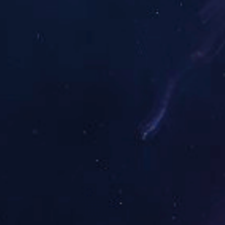
梦想探讨
2025-12-25 04:43:16
四个字的黑人足球明星盘点
的辉煌成就与影响力
2025-12-24 11:00:09
导航
认识678体育
体育热点
体育明星
集团服务
联络678体育平台