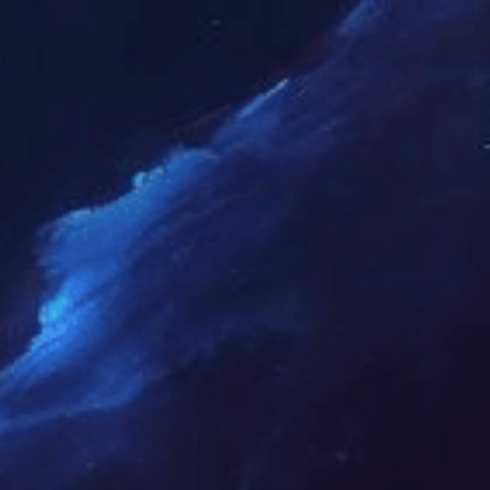
非常满意，并称赞了詹姆斯的领导力和球队的整
刻的冷静表现，真正体现了他作为超级巨星的价
对未来的比赛充满信心，并相信湖人队能够继续
领先地位，更是在球队士气和信心上注入了强心
队都在为季后赛名额而努力。湖人队能够继续保
努力。
詹姆斯不仅在进攻端表现突出，他的防守和组织
，詹姆斯总能挺身而出，用自己的实际行动证明
赛的走势，使得湖人队在众多强队中脱颖而出。
东尼·戴维斯（AnthonyDavis）在比赛中
戴维斯的强硬防守和关键篮板球，常常能够在比