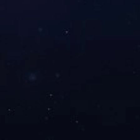
导航
网站地图
认识678体育
SiteMap
台✅🏆
活更精彩!为国
体育热点
供下载、入
体育明星
属客服在线服
集团服务
联络678体育平台
bscribe