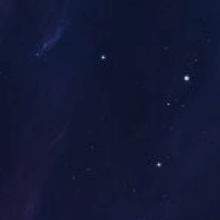
打击了勇士队的防线。
他们
勇士队的核心球员斯蒂芬·库里（StephenCurry）也
次助攻。尽管库里个人表现出色，但勇士队整体的配合和
有效限制，使得勇士队的进攻显得十分艰难。