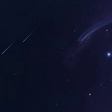
订阅我们的邮件
Subscribe