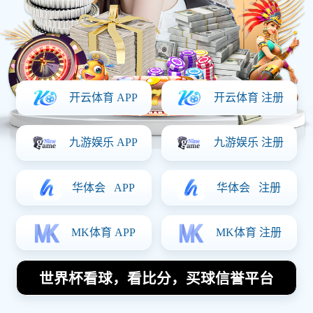
韩媒热议足球明星视频回放技术对比赛公正性的影响
与未来发展趋势
2026-01-09 21:50:18
足球明星在伤痛中流露的脆弱与坚韧瞬间的感人照片
合集
2026-01-04 17:34:21
足球明星代表哪个国家的荣耀与梦想探讨
2025-12-25 04:43:16
四个字的黑人足球明星盘点他们的辉煌成就与影响力
2025-12-24 11:00:09
导航
认识678体育
体育热点
体育明星