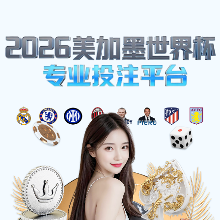
体育明星
从街头到绿茵场足球明星们的奋斗与荣耀成长之路
最新资讯