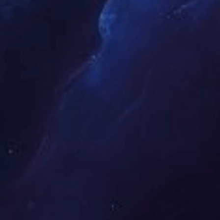
力往往使他们面临选择退出或者继续战斗之间艰难抉择。
此外，随着名声增长，他们还需承受更大的媒体关注与公
状态。因此，在这条充满荆棘的发展路上，仅靠自身能力
应对各种挑战。
然而正是这些挑战磨砺了他们，让许多人最终蜕变为真正
次失利中总结经验，这些都是通往成功必经之路。因此，
隐藏着的是无数艰辛付出及不屈精神。
总结：
通过以上几个方面，我们可以清晰地看到“家师父一体”
家庭环境提供了支持基础，而教练则结合专业知识引导他
具备了面对困难和挑战所需的信息素养；最终，各类挑战
屹立于世界舞台之上。
Total, 家师父一体不仅仅是一种培训方式，它更是一