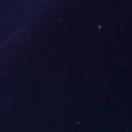
这样的方式获得更好的发展，共同推动中国乃至世界足球
蚂蚁足球明星倾情代言的全新球鞋引领运动
2025-11-11 14:00:33
近年来，运动时尚的潮流愈发兴起，各种运动
这样的背景下，蚂蚁足球明星倾情代言的全新
高端技术，迅速引领了运动时尚的新潮流。文
在，包括其创新设计、卓越性能、明星效应以及市
阅读
足球明星中谁的篮球水平令人惊叹值得一看
2025-11-12 08:02:54
在当今的体育界，足球和篮球是两项极具人气
非凡才能的运动员。本文将围绕“足球明星中谁
题进行深度分析。我们将从四个方面探讨这些