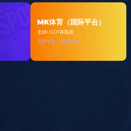
事揭秘
模式，这种模式不仅强调家庭对运动员的支持与
路径。本文将深入探讨家师父一体足球明星的成
出优秀的足球人才。我们将从四个方面进行详细
系、球员个人努力的重要性以及成功背后的挑战
，同时也反映了家师父一体这个理念在现代体育
明星的成长道路上，良好的家庭氛围能为他们提
家庭，他们从小就受到父母或其他家庭成员的熏