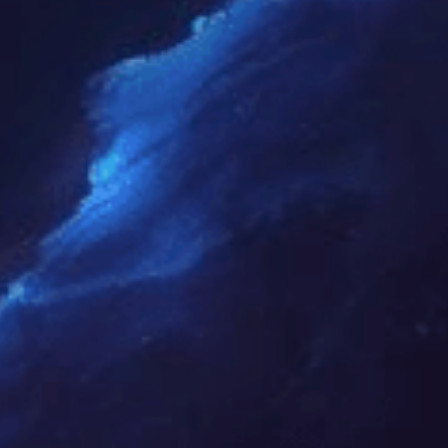
才是真正决定成败的重要因素。即便有着良好的
以达到职业水平。从早晨训练到夜晚复盘，每一
梦想，每天都会投入大量时间进行训练。有些人
这种自律精神往往是区分普通选手与顶尖选手之
在赛后认真分析自己的表现，不断寻找改进空
求卓越、不懈奋斗的态度，这也是促使他们不断
据与荣誉之下，是无数次失败后的坚持与拼搏。
或因表现不佳被俱乐部放弃，这样巨大的心理压