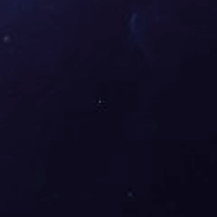
场比赛都是一次考验，没有任何轻松之言，因此
热情无疑是推动广州足球队征程的重要动力。在
队，会继续书写更加辉煌的新篇章！
几位关键球员出色发挥，以及教练团队的不懈努
长久保持这样的领先优势，全体成员需继续奋
希望广大支持者不离不弃，共同见证这一伟大旅
pressive performance so far this season, but
们在接下来的每一场比赛中都能再创佳绩，再次为城市
荐