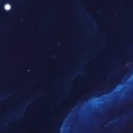
争者前面。
除了技战术层面的指导外，教练还注重心理建设。他通过
静，并树立自信心。这种心理辅导对于提升全队士气至关
向胜利冲刺的大氛围。
同时，教练组还利用现代科技，对每场比赛的数据进行详
轮赛事。这种科学化管理思路帮助广州足球队不断完善自
678体育平台
4、未来展望与挑战
虽然目前广州足球队处于联赛积分榜第一的位置，但未来
旅都会全力以赴，希望能迎头赶上。因此，保持当前良好
要任务。
为了巩固领先优势，球队需要继续加强训练，提高整体默