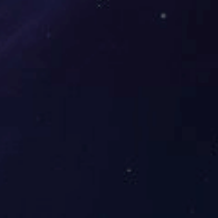
2025-10-15 02:41:02
本文将深入探讨足球明星的穿搭风格，并为女
一项受欢迎的运动，更成为了流行文化的重要
受到广泛关注，他们在场内外的穿着风格都影
详细分析：首先，探讨足球明星的街头风格如何启
阅读
杭州足球队进攻表现分析与得失总结探讨
2025-10-15 18:07:29
本文主要对杭州足球队的进攻表现进行分析与
状态、进攻效率和对手防守等多个方面进行深
解。首先，从战术布局入手，分析了杭州足球
论了关键球员的状态和发挥如何影响整体进攻表现
阅读