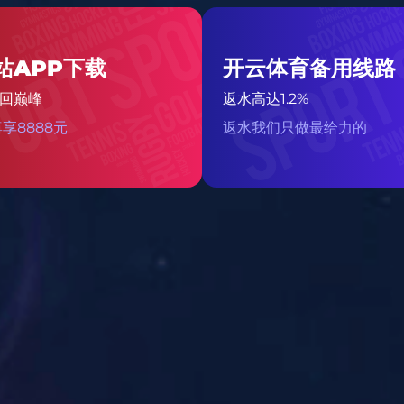
广州足球队强势领跑联赛积分榜85分稳
2025-10-15 10:49:47
242
广州足球队在本赛季的表现可谓是强势，凭借85分的成
态和团队配合。本文将从多个方面对广州足球队的出色表
表现、教练团队贡献以及未来展望。首先，我们将探讨球
技术
关键球员如何在比赛中发挥重要作用，再者讨论教练团队
发展
展望球队在接下来的比赛中可能面临的挑战与机遇。通过
州足球队为何能在本赛季中取得如此优异的成绩。
1、战术布局与执行
弱与
广州足球队本赛季采用了一种灵活多变的战术体系，以适
相应的策略，使得球队可以根据对方的弱点进行有针对性
的对手时，仍然能够保持竞争力。
耀与