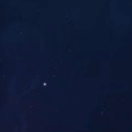
通过中场球员之间流畅而快速的传递，他们能够
不仅提高了球队整体攻击效率，也增强了防守时
有余。
化战术布局，使得球队能够及时调整。例如，在