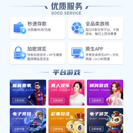
集团服务
联络678体育平台
订阅我们的邮件
Subscribe
倪永康的政治生涯与影响力分析及其对中国政坛的深远
意义
2025-08-28 22:05:07
270