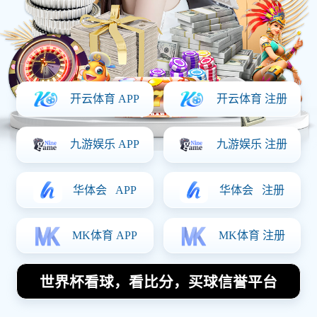
韩媒热议足球明星视频回放技术对比赛公正性的影响
与未来发展趋势
2026-01-09 21:50:18
足球明星在伤痛中流露的脆弱与坚韧瞬间的感人照片
合集
2026-01-04 17:34:21
足球明星代表哪个国家的荣耀与梦想探讨
2025-12-25 04:43:16
四个字的黑人足球明星盘点他们的辉煌成就与影响力
2025-12-24 11:00:09
导航
认识678体育
体育热点
体育明星