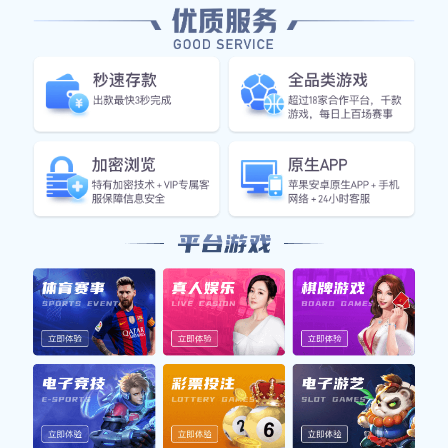
集团服务
联络678体育平台
订阅我们的邮件
Subscribe
沙尔克04强势引援！西甲球员加盟助力球队升级挑战
2025-04-19 01:23:07
364
2024年的夏季转会窗，对沙尔克04球迷来说是充满期待和惊喜的季节。