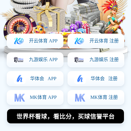
韩媒热议足球明星视频回放技术对比赛公正性的影响
与未来发展趋势
2026-01-09 21:50:18
足球明星在伤痛中流露的脆弱与坚韧瞬间的感人照片
合集
2026-01-04 17:34:21
足球明星代表哪个国家的荣耀与梦想探讨
2025-12-25 04:43:16
四个字的黑人足球明星盘点他们的辉煌成就与影响力
2025-12-24 11:00:09
导航
认识678体育
体育热点
体育明星