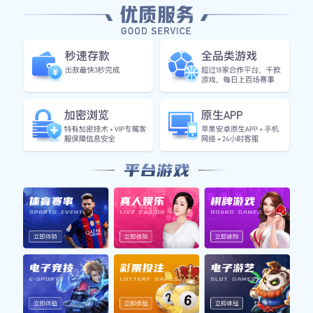
集团服务
联络678体育平台
订阅我们的邮件
Subscribe
柏德博恩主场迎战弗赖堡期待激烈对决与精彩进球
2025-07-18 04:30:35
341
本篇文章围绕“柏德博恩主场迎战弗赖堡，期待激烈对决与精彩进球”这一