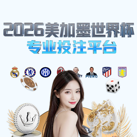
体育明星
柏德博恩主场迎战弗赖堡期待激烈对决与精彩进球
最新资讯